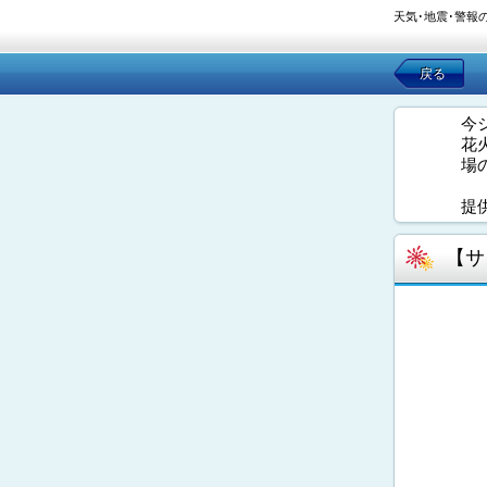
天気･地震･警報
戻る
今
花
場
提
【サ