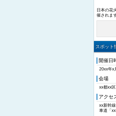
日本の花
催されま
スポット情
開催日
20xx年x
会場
xx都xx
アクセ
xx新幹
車道「x