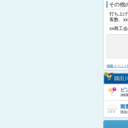
その他
打ち上げ
客数、x
xx商工会
掲載イベント
隅田
ピ
3時
雨
現在