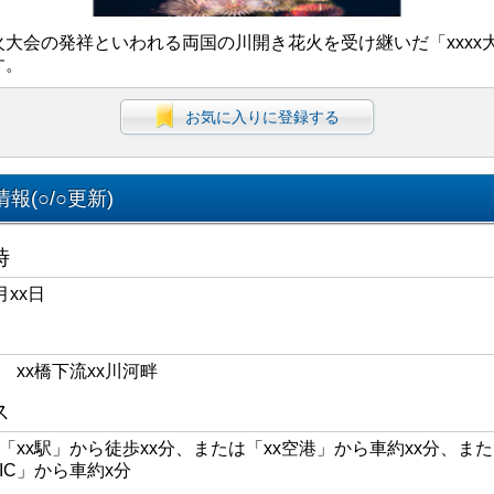
火大会の発祥といわれる両国の川開き花火を受け継いだ「xxxx
す。
お気に入りに登録する
報(○/○更新)
時
月xx日
区 xx橋下流xx川河畔
ス
線「xx駅」から徒歩xx分、または「xx空港」から車約xx分、また
xIC」から車約x分