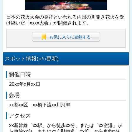
日本の花火大会の発祥といわれる両国の川開き花火を受
け継いだ「xxxx大会」が開催されます。
お気に入りに登録する
スポット情報(○/○更新)
開催日時
20xx年x月xx日
会場
xx都xx区 xx橋下流xx川河畔
アクセス
xx新幹線「xx駅」から徒歩xx分、または「xx空港」か
ら車約xx分、またはxx自動車道「xxIC」から車約x分