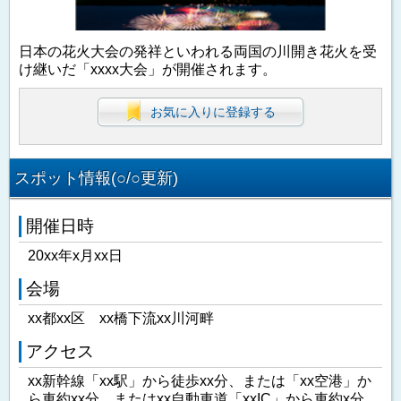
日本の花火大会の発祥といわれる両国の川開き花火を受
け継いだ「xxxx大会」が開催されます。
お気に入りに登録する
スポット情報(○/○更新)
開催日時
20xx年x月xx日
会場
xx都xx区 xx橋下流xx川河畔
アクセス
xx新幹線「xx駅」から徒歩xx分、または「xx空港」か
ら車約xx分、またはxx自動車道「xxIC」から車約x分