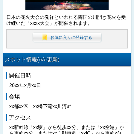
日本の花火大会の発祥といわれる両国の川開き花火を受
け継いだ「xxxx大会」が開催されます。
お気に入りに登録する
スポット情報(○/○更新)
開催日時
20xx年x月xx日
会場
xx都xx区 xx橋下流xx川河畔
アクセス
xx新幹線「xx駅」から徒歩xx分、または「xx空港」か
ら車約xx分、またはxx自動車道「xxIC」から車約x分