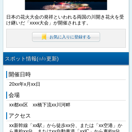
日本の花火大会の発祥といわれる両国の川開き花火を受
け継いだ「xxxx大会」が開催されます。
お気に入りに登録する
スポット情報(○/○更新)
開催日時
20xx年x月xx日
会場
xx都xx区 xx橋下流xx川河畔
アクセス
xx新幹線「xx駅」から徒歩xx分、または「xx空港」か
ら車約xx分、またはxx自動車道「xxIC」から車約x分