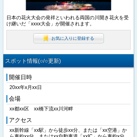
日本の花火大会の発祥といわれる両国の川開き花火を受
け継いだ「xxxx大会」が開催されます。
お気に入りに登録する
スポット情報(○/○更新)
開催日時
20xx年x月xx日
会場
xx都xx区 xx橋下流xx川河畔
アクセス
xx新幹線「xx駅」から徒歩xx分、または「xx空港」か
ら車約xx分、またはxx自動車道「xxIC」から車約x分