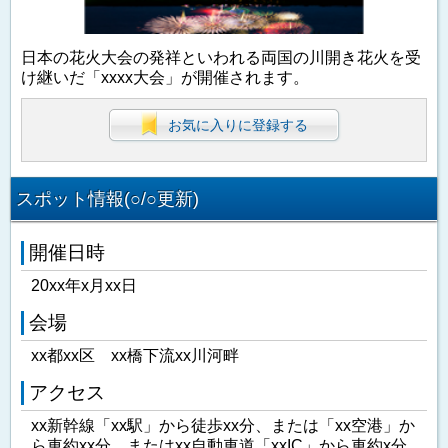
日本の花火大会の発祥といわれる両国の川開き花火を受
け継いだ「xxxx大会」が開催されます。
お気に入りに登録する
スポット情報(○/○更新)
開催日時
20xx年x月xx日
会場
xx都xx区 xx橋下流xx川河畔
アクセス
xx新幹線「xx駅」から徒歩xx分、または「xx空港」か
ら車約xx分、またはxx自動車道「xxIC」から車約x分