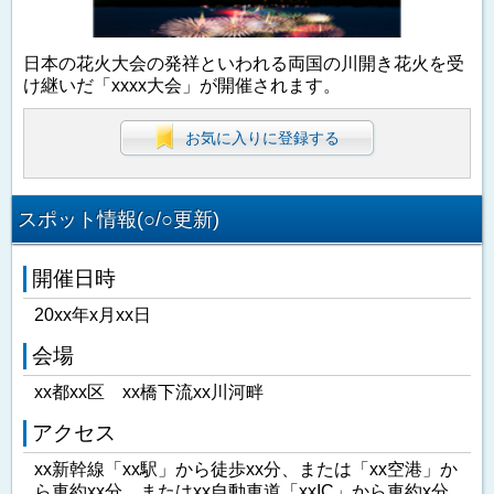
日本の花火大会の発祥といわれる両国の川開き花火を受
け継いだ「xxxx大会」が開催されます。
お気に入りに登録する
スポット情報(○/○更新)
開催日時
20xx年x月xx日
会場
xx都xx区 xx橋下流xx川河畔
アクセス
xx新幹線「xx駅」から徒歩xx分、または「xx空港」か
ら車約xx分、またはxx自動車道「xxIC」から車約x分