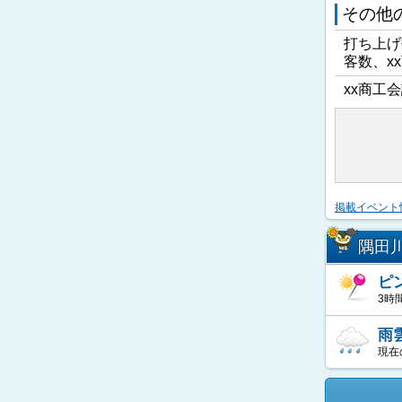
その他
打ち上げ
客数、x
xx商工会
掲載イベント
隅田
ピ
3時
雨
現在