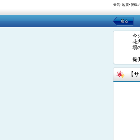
天気･地震･警報
戻る
今
花
場
提
【サ