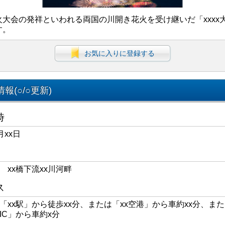
火大会の発祥といわれる両国の川開き花火を受け継いだ「xxxx
す。
お気に入りに登録する
報(○/○更新)
時
月xx日
区 xx橋下流xx川河畔
ス
線「xx駅」から徒歩xx分、または「xx空港」から車約xx分、また
xIC」から車約x分