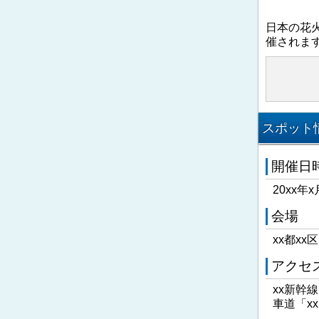
日本の花
催されま
スポット情
開催日
20xx年x
会場
xx都xx
アクセ
xx新幹
車道「x