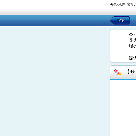
天気･地震･警報
戻る
今
花
場
提
【サ