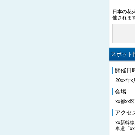
日本の花
催されま
スポット情
開催日
20xx年x
会場
xx都xx
アクセ
xx新幹
車道「x