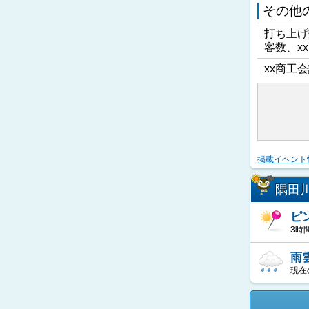
その他
打ち上げ
客数、x
xx商工会
掲載イベント
隅田
ピ
3時
雨
現在