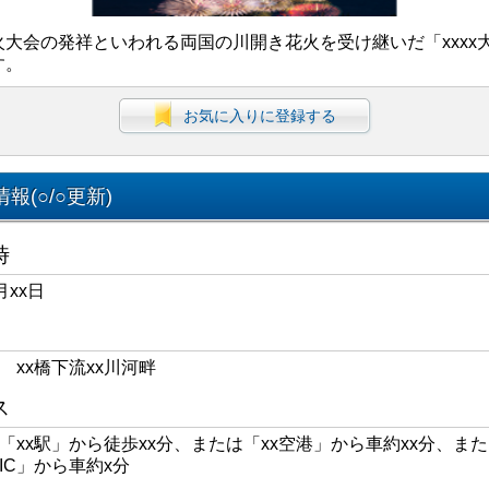
火大会の発祥といわれる両国の川開き花火を受け継いだ「xxxx
す。
お気に入りに登録する
報(○/○更新)
時
月xx日
区 xx橋下流xx川河畔
ス
線「xx駅」から徒歩xx分、または「xx空港」から車約xx分、また
xIC」から車約x分