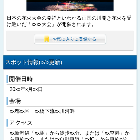
日本の花火大会の発祥といわれる両国の川開き花火を受
け継いだ「xxxx大会」が開催されます。
お気に入りに登録する
スポット情報(○/○更新)
開催日時
20xx年x月xx日
会場
xx都xx区 xx橋下流xx川河畔
アクセス
xx新幹線「xx駅」から徒歩xx分、または「xx空港」か
ら車約xx分、またはxx自動車道「xxIC」から車約x分