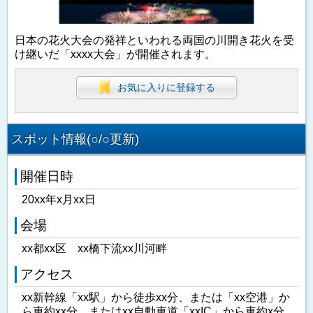
日本の花火大会の発祥といわれる両国の川開き花火を受
け継いだ「xxxx大会」が開催されます。
お気に入りに登録する
スポット情報(○/○更新)
開催日時
20xx年x月xx日
会場
xx都xx区 xx橋下流xx川河畔
アクセス
xx新幹線「xx駅」から徒歩xx分、または「xx空港」か
ら車約xx分、またはxx自動車道「xxIC」から車約x分