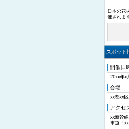
日本の花
催されま
スポット情
開催日
20xx年x
会場
xx都xx
アクセ
xx新幹
車道「x