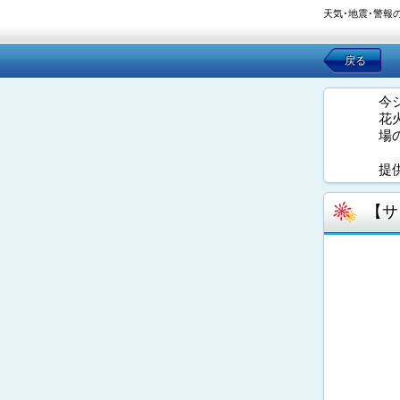
天気･地震･警報
戻る
今
花
場
提
【サ