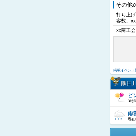
その他
打ち上げ
客数、x
xx商工会
掲載イベント
隅田
ピ
3時
雨
現在