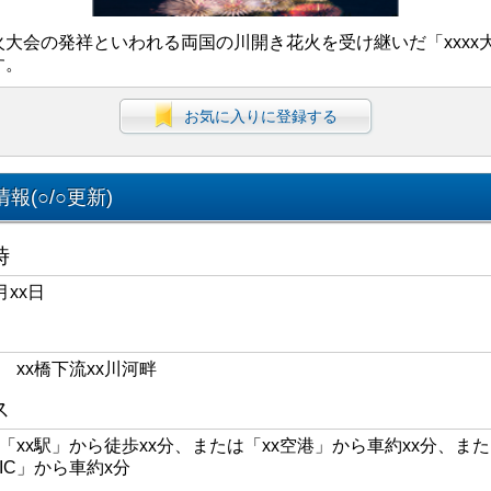
火大会の発祥といわれる両国の川開き花火を受け継いだ「xxxx
す。
お気に入りに登録する
報(○/○更新)
時
月xx日
区 xx橋下流xx川河畔
ス
線「xx駅」から徒歩xx分、または「xx空港」から車約xx分、また
xIC」から車約x分