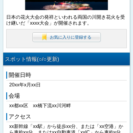
日本の花火大会の発祥といわれる両国の川開き花火を受
け継いだ「xxxx大会」が開催されます。
お気に入りに登録する
スポット情報(○/○更新)
開催日時
20xx年x月xx日
会場
xx都xx区 xx橋下流xx川河畔
アクセス
xx新幹線「xx駅」から徒歩xx分、または「xx空港」か
ら車約xx分、またはxx自動車道「xxIC」から車約x分