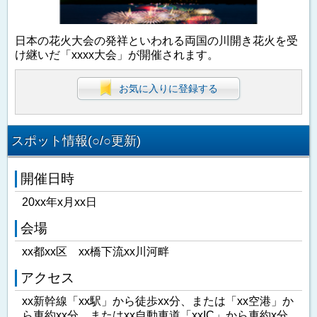
日本の花火大会の発祥といわれる両国の川開き花火を受
け継いだ「xxxx大会」が開催されます。
お気に入りに登録する
スポット情報(○/○更新)
開催日時
20xx年x月xx日
会場
xx都xx区 xx橋下流xx川河畔
アクセス
xx新幹線「xx駅」から徒歩xx分、または「xx空港」か
ら車約xx分、またはxx自動車道「xxIC」から車約x分