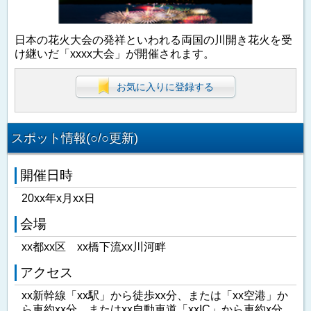
日本の花火大会の発祥といわれる両国の川開き花火を受
け継いだ「xxxx大会」が開催されます。
お気に入りに登録する
スポット情報(○/○更新)
開催日時
20xx年x月xx日
会場
xx都xx区 xx橋下流xx川河畔
アクセス
xx新幹線「xx駅」から徒歩xx分、または「xx空港」か
ら車約xx分、またはxx自動車道「xxIC」から車約x分