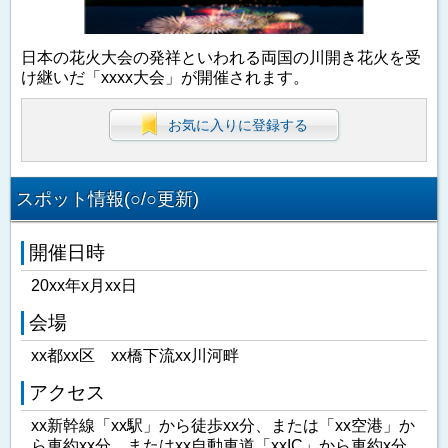
日本の花火大会の発祥といわれる両国の川開き花火を受
け継いだ「xxxx大会」が開催されます。
お気に入りに登録する
スポット情報(○/○更新)
開催日時
20xx年x月xx日
会場
xx都xx区 xx橋下流xx川河畔
アクセス
xx新幹線「xx駅」から徒歩xx分、または「xx空港」か
ら車約xx分、またはxx自動車道「xxIC」から車約x分