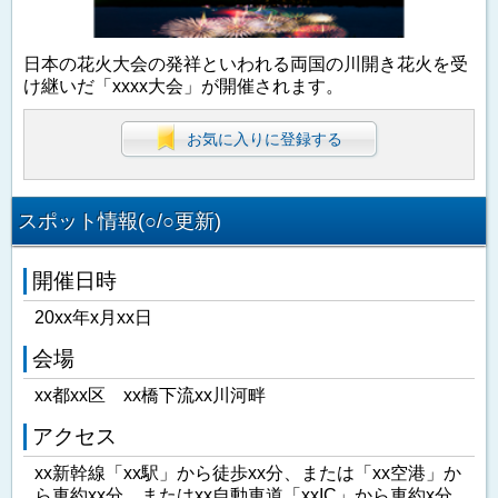
日本の花火大会の発祥といわれる両国の川開き花火を受
け継いだ「xxxx大会」が開催されます。
お気に入りに登録する
スポット情報(○/○更新)
開催日時
20xx年x月xx日
会場
xx都xx区 xx橋下流xx川河畔
アクセス
xx新幹線「xx駅」から徒歩xx分、または「xx空港」か
ら車約xx分、またはxx自動車道「xxIC」から車約x分