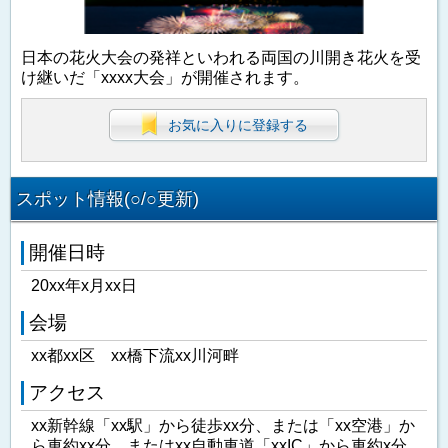
日本の花火大会の発祥といわれる両国の川開き花火を受
け継いだ「xxxx大会」が開催されます。
お気に入りに登録する
スポット情報(○/○更新)
開催日時
20xx年x月xx日
会場
xx都xx区 xx橋下流xx川河畔
アクセス
xx新幹線「xx駅」から徒歩xx分、または「xx空港」か
ら車約xx分、またはxx自動車道「xxIC」から車約x分