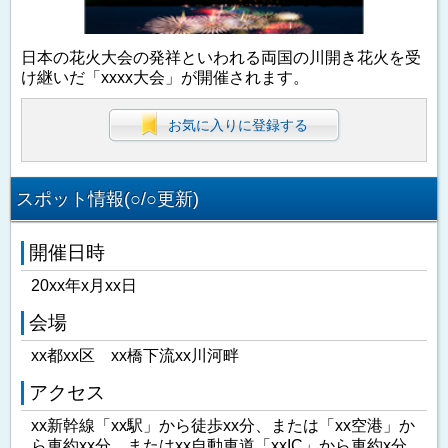
日本の花火大会の発祥といわれる両国の川開き花火を受
け継いだ「xxxx大会」が開催されます。
お気に入りに登録する
スポット情報(○/○更新)
開催日時
20xx年x月xx日
会場
xx都xx区 xx橋下流xx川河畔
アクセス
xx新幹線「xx駅」から徒歩xx分、または「xx空港」か
ら車約xx分、またはxx自動車道「xxIC」から車約x分