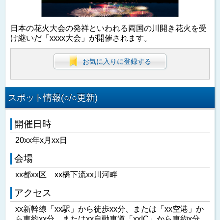
日本の花火大会の発祥といわれる両国の川開き花火を受
け継いだ「xxxx大会」が開催されます。
お気に入りに登録する
スポット情報(○/○更新)
開催日時
20xx年x月xx日
会場
xx都xx区 xx橋下流xx川河畔
アクセス
xx新幹線「xx駅」から徒歩xx分、または「xx空港」か
ら車約xx分、またはxx自動車道「xxIC」から車約x分