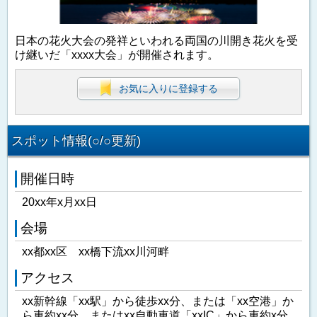
日本の花火大会の発祥といわれる両国の川開き花火を受
け継いだ「xxxx大会」が開催されます。
お気に入りに登録する
スポット情報(○/○更新)
開催日時
20xx年x月xx日
会場
xx都xx区 xx橋下流xx川河畔
アクセス
xx新幹線「xx駅」から徒歩xx分、または「xx空港」か
ら車約xx分、またはxx自動車道「xxIC」から車約x分