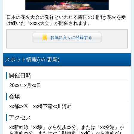
日本の花火大会の発祥といわれる両国の川開き花火を受
け継いだ「xxxx大会」が開催されます。
お気に入りに登録する
スポット情報(○/○更新)
開催日時
20xx年x月xx日
会場
xx都xx区 xx橋下流xx川河畔
アクセス
xx新幹線「xx駅」から徒歩xx分、または「xx空港」か
ら車約xx分、またはxx自動車道「xxIC」から車約x分