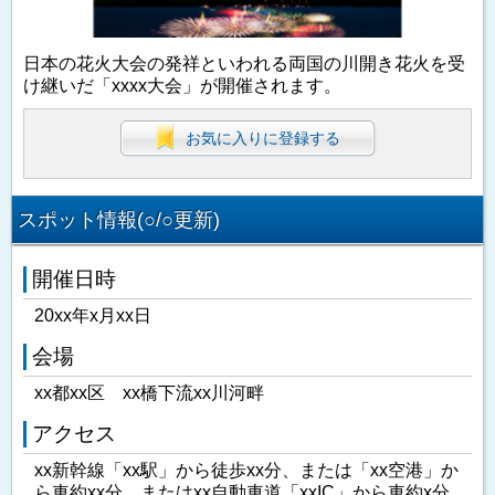
日本の花火大会の発祥といわれる両国の川開き花火を受
け継いだ「xxxx大会」が開催されます。
お気に入りに登録する
スポット情報(○/○更新)
開催日時
20xx年x月xx日
会場
xx都xx区 xx橋下流xx川河畔
アクセス
xx新幹線「xx駅」から徒歩xx分、または「xx空港」か
ら車約xx分、またはxx自動車道「xxIC」から車約x分