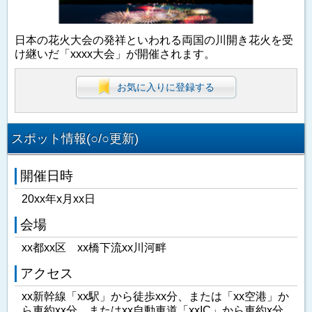
日本の花火大会の発祥といわれる両国の川開き花火を受
け継いだ「xxxx大会」が開催されます。
お気に入りに登録する
スポット情報(○/○更新)
開催日時
20xx年x月xx日
会場
xx都xx区 xx橋下流xx川河畔
アクセス
xx新幹線「xx駅」から徒歩xx分、または「xx空港」か
ら車約xx分、またはxx自動車道「xxIC」から車約x分