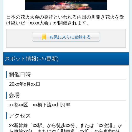
日本の花火大会の発祥といわれる両国の川開き花火を受
け継いだ「xxxx大会」が開催されます。
お気に入りに登録する
スポット情報(○/○更新)
開催日時
20xx年x月xx日
会場
xx都xx区 xx橋下流xx川河畔
アクセス
xx新幹線「xx駅」から徒歩xx分、または「xx空港」か
ら車約xx分、またはxx自動車道「xxIC」から車約x分