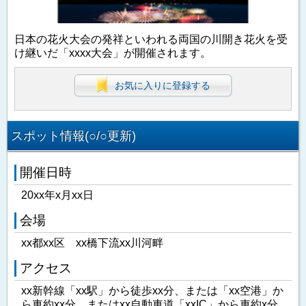
日本の花火大会の発祥といわれる両国の川開き花火を受
け継いだ「xxxx大会」が開催されます。
お気に入りに登録する
スポット情報(○/○更新)
開催日時
20xx年x月xx日
会場
xx都xx区 xx橋下流xx川河畔
アクセス
xx新幹線「xx駅」から徒歩xx分、または「xx空港」か
ら車約xx分、またはxx自動車道「xxIC」から車約x分