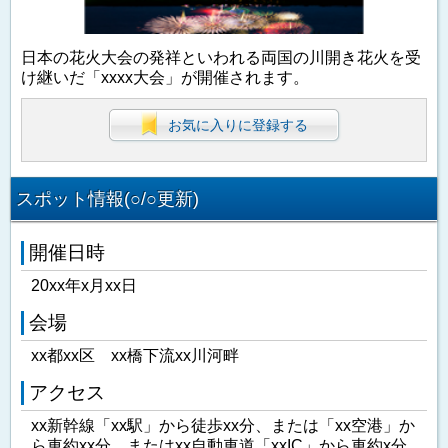
日本の花火大会の発祥といわれる両国の川開き花火を受
け継いだ「xxxx大会」が開催されます。
お気に入りに登録する
スポット情報(○/○更新)
開催日時
20xx年x月xx日
会場
xx都xx区 xx橋下流xx川河畔
アクセス
xx新幹線「xx駅」から徒歩xx分、または「xx空港」か
ら車約xx分、またはxx自動車道「xxIC」から車約x分