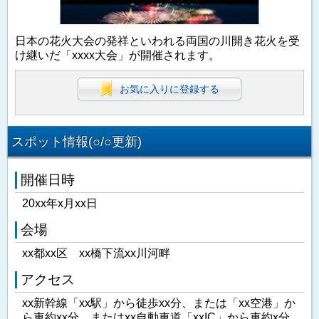
日本の花火大会の発祥といわれる両国の川開き花火を受
け継いだ「xxxx大会」が開催されます。
お気に入りに登録する
スポット情報(○/○更新)
開催日時
20xx年x月xx日
会場
xx都xx区 xx橋下流xx川河畔
アクセス
xx新幹線「xx駅」から徒歩xx分、または「xx空港」か
ら車約xx分、またはxx自動車道「xxIC」から車約x分