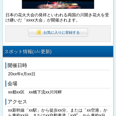
日本の花火大会の発祥といわれる両国の川開き花火を受
け継いだ「xxxx大会」が開催されます。
お気に入りに登録する
スポット情報(○/○更新)
開催日時
20xx年x月xx日
会場
xx都xx区 xx橋下流xx川河畔
アクセス
xx新幹線「xx駅」から徒歩xx分、または「xx空港」か
ら車約xx分、またはxx自動車道「xxIC」から車約x分