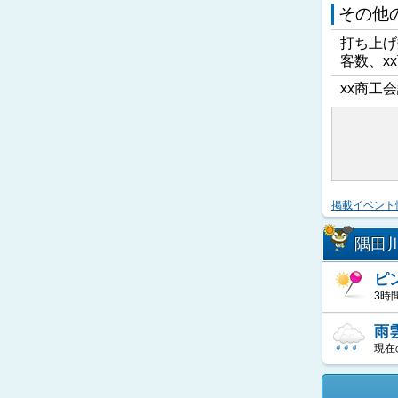
その他
打ち上げ
客数、x
xx商工会
掲載イベント
隅田
ピ
3時
雨
現在