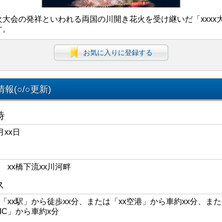
火大会の発祥といわれる両国の川開き花火を受け継いだ「xxxx
す。
お気に入りに登録する
報(○/○更新)
時
月xx日
区 xx橋下流xx川河畔
ス
線「xx駅」から徒歩xx分、または「xx空港」から車約xx分、また
xIC」から車約x分