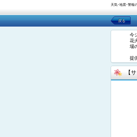
天気･地震･警報
戻る
今
花
場
提
【サ