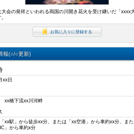
火大会の発祥といわれる両国の川開き花火を受け継いだ「xxxx
す。
お気に入りに登録する
報(○/○更新)
時
月xx日
区 xx橋下流xx川河畔
ス
線「xx駅」から徒歩xx分、または「xx空港」から車約xx分、また
xIC」から車約x分