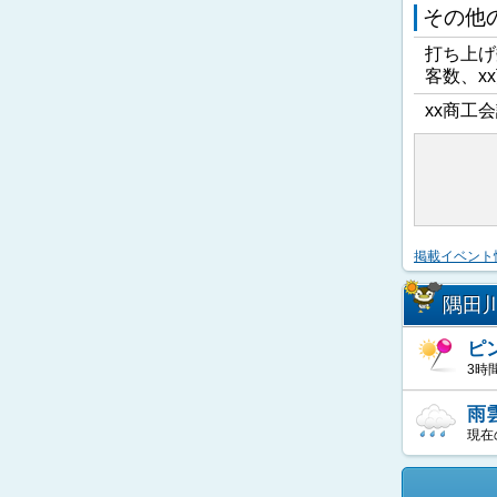
その他
打ち上げ
客数、x
xx商工会
掲載イベント
隅田
ピ
3時
雨
現在