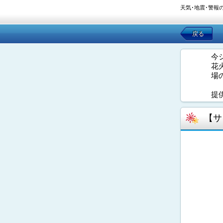
天気･地震･警報
戻る
今
花
場
提
【サ