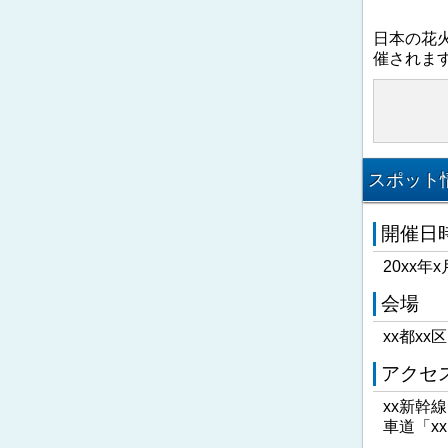
日本の花
催されま
スポット情
開催日
20xx年x
会場
xx都xx
アクセ
xx新幹
車道「x