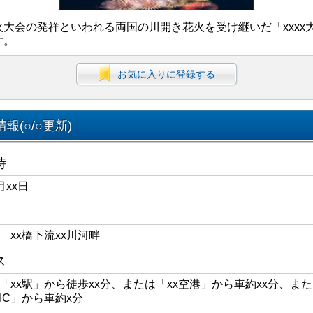
火大会の発祥といわれる両国の川開き花火を受け継いだ「xxxx
す。
お気に入りに登録する
報(○/○更新)
時
月xx日
区 xx橋下流xx川河畔
ス
線「xx駅」から徒歩xx分、または「xx空港」から車約xx分、また
xIC」から車約x分