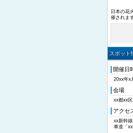
日本の花
催されま
スポット情
開催日
20xx年x
会場
xx都xx
アクセ
xx新幹
車道「x