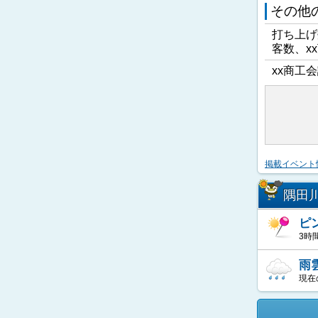
その他
打ち上げ
客数、x
xx商工会
掲載イベント
隅田
ピ
3時
雨
現在