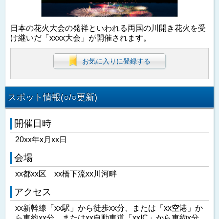
日本の花火大会の発祥といわれる両国の川開き花火を受
け継いだ「xxxx大会」が開催されます。
お気に入りに登録する
スポット情報(○/○更新)
開催日時
20xx年x月xx日
会場
xx都xx区 xx橋下流xx川河畔
アクセス
xx新幹線「xx駅」から徒歩xx分、または「xx空港」か
ら車約xx分、またはxx自動車道「xxIC」から車約x分