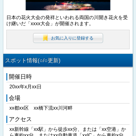
日本の花火大会の発祥といわれる両国の川開き花火を受
け継いだ「xxxx大会」が開催されます。
お気に入りに登録する
スポット情報(○/○更新)
開催日時
20xx年x月xx日
会場
xx都xx区 xx橋下流xx川河畔
アクセス
xx新幹線「xx駅」から徒歩xx分、または「xx空港」か
ら車約xx分、またはxx自動車道「xxIC」から車約x分