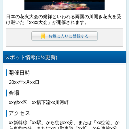
日本の花火大会の発祥といわれる両国の川開き花火を受
け継いだ「xxxx大会」が開催されます。
お気に入りに登録する
スポット情報(○/○更新)
開催日時
20xx年x月xx日
会場
xx都xx区 xx橋下流xx川河畔
アクセス
xx新幹線「xx駅」から徒歩xx分、または「xx空港」か
ら車約xx分、またはxx自動車道「xxIC」から車約x分