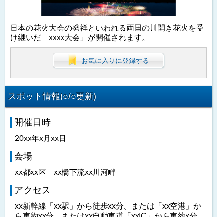
日本の花火大会の発祥といわれる両国の川開き花火を受
け継いだ「xxxx大会」が開催されます。
お気に入りに登録する
スポット情報(○/○更新)
開催日時
20xx年x月xx日
会場
xx都xx区 xx橋下流xx川河畔
アクセス
xx新幹線「xx駅」から徒歩xx分、または「xx空港」か
ら車約xx分、またはxx自動車道「xxIC」から車約x分