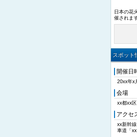
日本の花
催されま
スポット情
開催日
20xx年x
会場
xx都xx
アクセ
xx新幹
車道「x