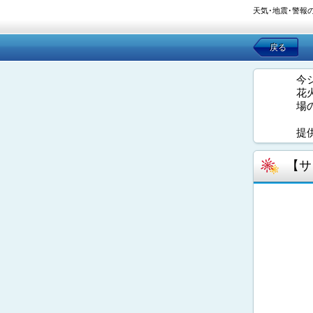
天気･地震･警報
戻る
今
花
場
提
【サ