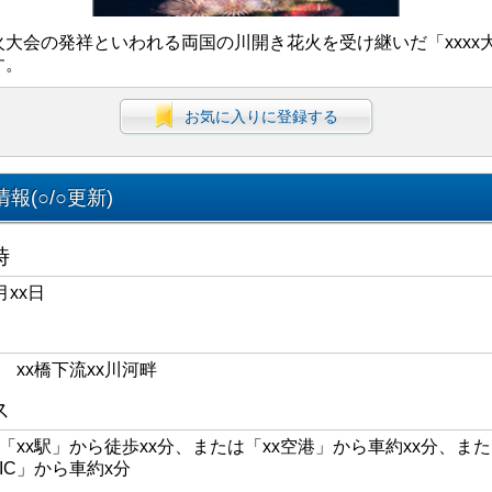
火大会の発祥といわれる両国の川開き花火を受け継いだ「xxxx
す。
お気に入りに登録する
報(○/○更新)
時
月xx日
区 xx橋下流xx川河畔
ス
線「xx駅」から徒歩xx分、または「xx空港」から車約xx分、また
xIC」から車約x分