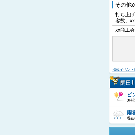
その他
打ち上げ
客数、x
xx商工会
掲載イベント
隅田
ピ
3時
雨
現在