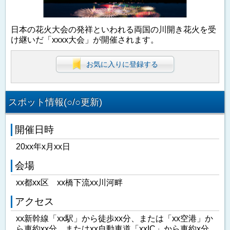
日本の花火大会の発祥といわれる両国の川開き花火を受
け継いだ「xxxx大会」が開催されます。
お気に入りに登録する
スポット情報(○/○更新)
開催日時
20xx年x月xx日
会場
xx都xx区 xx橋下流xx川河畔
アクセス
xx新幹線「xx駅」から徒歩xx分、または「xx空港」か
ら車約xx分、またはxx自動車道「xxIC」から車約x分