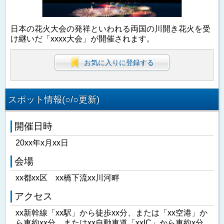
日本の花火大会の発祥といわれる両国の川開き花火を受
け継いだ「xxxx大会」が開催されます。
お気に入りに登録する
スポット情報(○/○更新)
開催日時
20xx年x月xx日
会場
xx都xx区 xx橋下流xx川河畔
アクセス
xx新幹線「xx駅」から徒歩xx分、または「xx空港」か
ら車約xx分、またはxx自動車道「xxIC」から車約x分