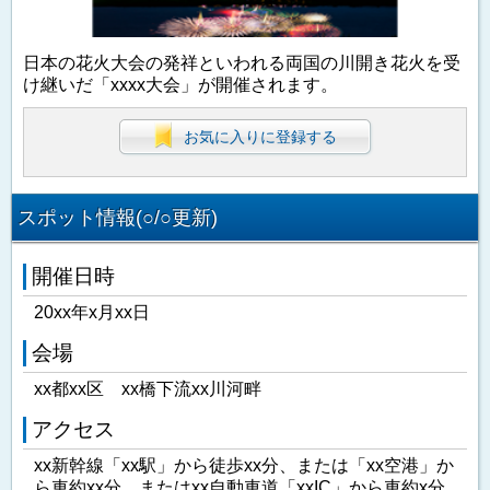
日本の花火大会の発祥といわれる両国の川開き花火を受
け継いだ「xxxx大会」が開催されます。
お気に入りに登録する
スポット情報(○/○更新)
開催日時
20xx年x月xx日
会場
xx都xx区 xx橋下流xx川河畔
アクセス
xx新幹線「xx駅」から徒歩xx分、または「xx空港」か
ら車約xx分、またはxx自動車道「xxIC」から車約x分