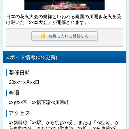
日本の花火大会の発祥といわれる両国の川開き花火を受
け継いだ「xxxx大会」が開催されます。
お気に入りに登録する
スポット情報(○/○更新)
開催日時
20xx年x月xx日
会場
xx都xx区 xx橋下流xx川河畔
アクセス
xx新幹線「xx駅」から徒歩xx分、または「xx空港」か
ら車約xx分、またはxx自動車道「xxIC」から車約x分