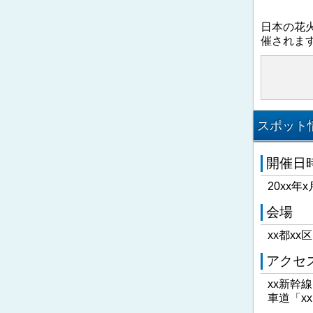
日本の花
催されま
スポット情
開催日
20xx年x
会場
xx都xx
アクセ
xx新幹
車道「x