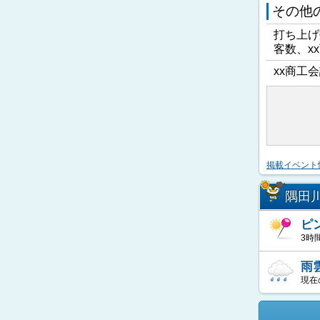
その他
打ち上げ
客数、x
xx商工会
掲載イベント
隅田
ピ
3時
雨
現在