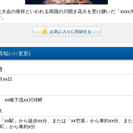
火大会の発祥といわれる両国の川開き花火を受け継いだ「xxxx
す。
お気に入りに登録する
報(○/○更新)
時
月xx日
区 xx橋下流xx川河畔
ス
線「xx駅」から徒歩xx分、または「xx空港」から車約xx分、また
xIC」から車約x分