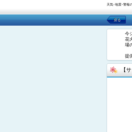
天気･地震･警報
戻る
今
花
場
提
【サ