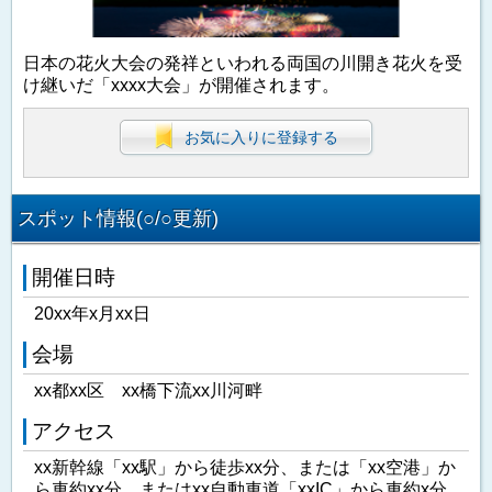
日本の花火大会の発祥といわれる両国の川開き花火を受
け継いだ「xxxx大会」が開催されます。
お気に入りに登録する
スポット情報(○/○更新)
開催日時
20xx年x月xx日
会場
xx都xx区 xx橋下流xx川河畔
アクセス
xx新幹線「xx駅」から徒歩xx分、または「xx空港」か
ら車約xx分、またはxx自動車道「xxIC」から車約x分