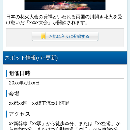
日本の花火大会の発祥といわれる両国の川開き花火を受
け継いだ「xxxx大会」が開催されます。
お気に入りに登録する
スポット情報(○/○更新)
開催日時
20xx年x月xx日
会場
xx都xx区 xx橋下流xx川河畔
アクセス
xx新幹線「xx駅」から徒歩xx分、または「xx空港」か
ら車約xx分、またはxx自動車道「xxIC」から車約x分