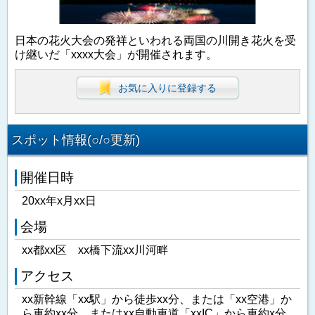
日本の花火大会の発祥といわれる両国の川開き花火を受
け継いだ「xxxx大会」が開催されます。
お気に入りに登録する
スポット情報(○/○更新)
開催日時
20xx年x月xx日
会場
xx都xx区 xx橋下流xx川河畔
アクセス
xx新幹線「xx駅」から徒歩xx分、または「xx空港」か
ら車約xx分、またはxx自動車道「xxIC」から車約x分