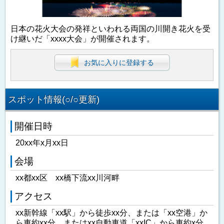
日本の花火大会の発祥といわれる両国の川開き花火を受
け継いだ「xxxx大会」が開催されます。
お気に入りに登録する
スポット情報(○/○更新)
開催日時
20xx年x月xx日
会場
xx都xx区 xx橋下流xx川河畔
アクセス
xx新幹線「xx駅」から徒歩xx分、または「xx空港」か
ら車約xx分、またはxx自動車道「xxIC」から車約x分