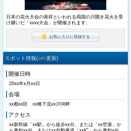
日本の花火大会の発祥といわれる両国の川開き花火を受
け継いだ「xxxx大会」が開催されます。
お気に入りに登録する
スポット情報(○/○更新)
開催日時
20xx年x月xx日
会場
xx都xx区 xx橋下流xx川河畔
アクセス
xx新幹線「xx駅」から徒歩xx分、または「xx空港」か
ら車約xx分、またはxx自動車道「xxIC」から車約x分