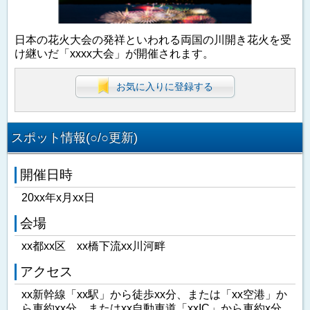
日本の花火大会の発祥といわれる両国の川開き花火を受
け継いだ「xxxx大会」が開催されます。
お気に入りに登録する
スポット情報(○/○更新)
開催日時
20xx年x月xx日
会場
xx都xx区 xx橋下流xx川河畔
アクセス
xx新幹線「xx駅」から徒歩xx分、または「xx空港」か
ら車約xx分、またはxx自動車道「xxIC」から車約x分