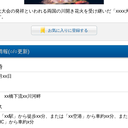
火大会の発祥といわれる両国の川開き花火を受け継いだ「xxxx
す。
お気に入りに登録する
報(○/○更新)
時
月xx日
区 xx橋下流xx川河畔
ス
線「xx駅」から徒歩xx分、または「xx空港」から車約xx分、また
xIC」から車約x分