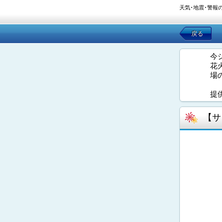
天気･地震･警報
戻る
今
花
場
提
【サ