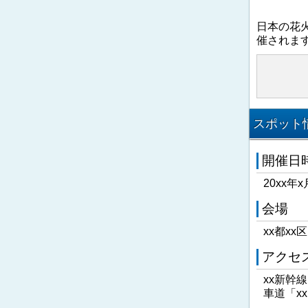
日本の花
催されま
スポット情
開催日
20xx年x
会場
xx都xx
アクセ
xx新幹
車道「x