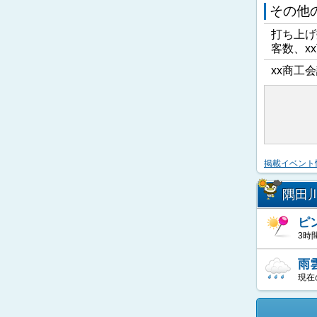
その他
打ち上げ
客数、x
xx商工会
掲載イベント
隅田
ピ
3時
雨
現在